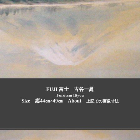
FUJI
富士 古谷一晁
Furutani Ittyou
Size 縦44㎝×49㎝ About
上記での画像寸法