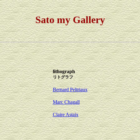
Sato my Gallery
lithograph
リトグラフ
Bernard Peltriaux
Marc Chagall
Claire Astaix