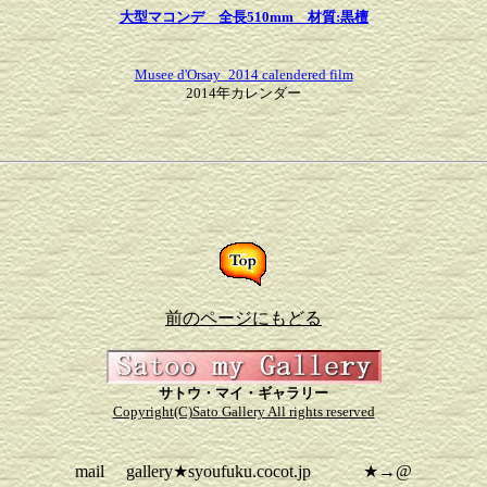
大型マコンデ 全長510mm 材質:黒檀
Musee d'Orsay_2014 calendered film
2014年カレンダー
前のページにもどる
サトウ・マイ・ギャラリー
Copyright(C)
Sato Gallery All rights reserved
mail gallery★syoufuku.cocot.jp ★→@