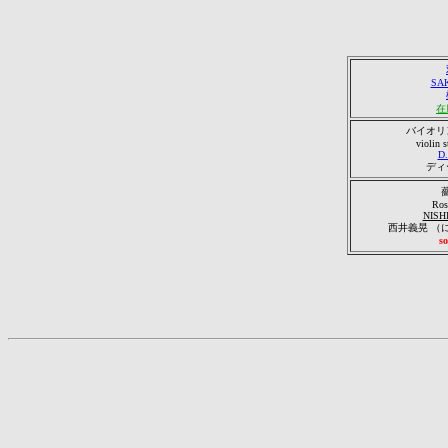
SA
在
バイオリ
violin s
D
ディ
Ros
NISHI
西井義晃 （
so