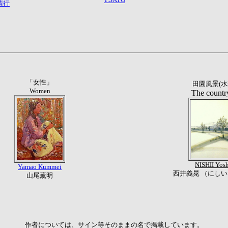
晴行
「女性」
田園風景(水
Women
The countr
NISHII Yosh
Yamao Kummei
西井義晃 （にしい
山尾薫明
作者については、サイン等そのままの名で掲載しています。