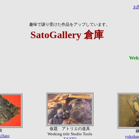
お
趣味で譲り受けた作品をアップしています。
SatoGallery 倉庫
Wel
仮題 アトリエの道具
鯛
Working title Studio Tools
iSato
yokoham
T.SATO