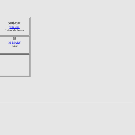
湖畔の家
y.m.kim
Lakeside house
湖
M MARY
Lake