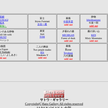
双鯉
静物
富士
薔薇
KURAGI
IchroImaizumi
Ittyou Furutani
中西早雲
桜木
今泉一郎
古谷一晁
sold out
sold out
庫無し
果実
夕暮れの森
霧の深い山
ンのある静物
fruit
till life with
MICHIGAN
KEN
TOM
.HUNT
Forest of dusk
Misty Mountains
ーハント
sold out
sold out
薔薇
薔
薇図
二人の舞妓
Rose
e Figure
Two people maiko
I Yoshiaki
MA
Toyokuni
にしい よしあき）
Masakazu.Y
六代豊國
sold out
ld out
sold out
サトウ・ギャラリー
Copyright(C)
Sato Gallery All rights reserved