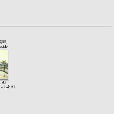
彩画)
yside
iaki
 よしあき）