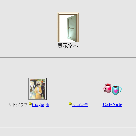
展示室へ
thograph
CafeNote
リトグラフ
マコンデ